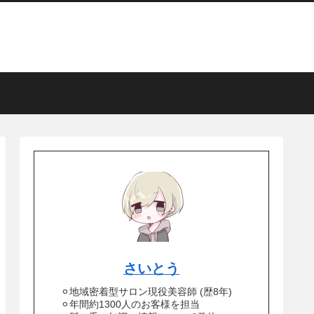
さいとう
⚪︎地域密着型サロン現役美容師 (歴8年)
⚪︎年間約1300人のお客様を担当