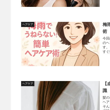
梅
ヘアケア
術
今回
のヘアケ
す。
すぐ
【
ヘアケア
識
髪の
ヘア
そん