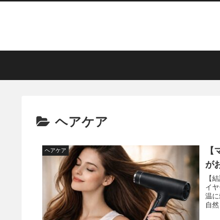
ヘアケア
【
ヘアケア
が
【結論】 マグネットヘアプロ ド
イヤ
温に頼