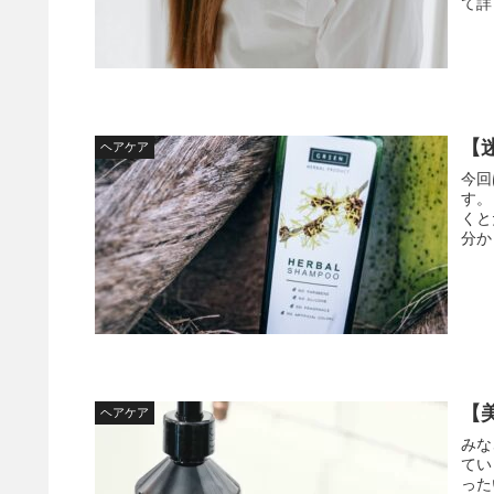
【
ヘアケア
今回
す。 シャンプーありすぎて、よく分からない問題。 ドラッグス
くと
【
ヘアケア
みなさんの
ていますか？ コロナ
ったいま、 髪の毛に対す