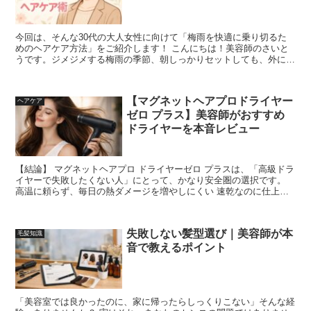
今回は、そんな30代の大人女性に向けて「梅雨を快適に乗り切るた
めのヘアケア方法」をご紹介します！ こんにちは！美容師のさいと
うです。ジメジメする梅雨の季節、朝しっかりセットしても、外に出
たらすぐ髪がうねる…広がる…なんてお悩み、あり...
【マグネットヘアプロドライヤー
ヘアケア
ゼロ プラス】美容師がおすすめ
ドライヤーを本音レビュー
【結論】 マグネットヘアプロ ドライヤーゼロ プラスは、「高級ドラ
イヤーで失敗したくない人」にとって、かなり安全圏の選択です。
高温に頼らず、毎日の熱ダメージを増やしにくい 速乾なのに仕上が
りが自然 くせ毛・エイ...
失敗しない髪型選び｜美容師が本
毛髪知識
音で教えるポイント
「美容室では良かったのに、家に帰ったらしっくりこない」そんな経