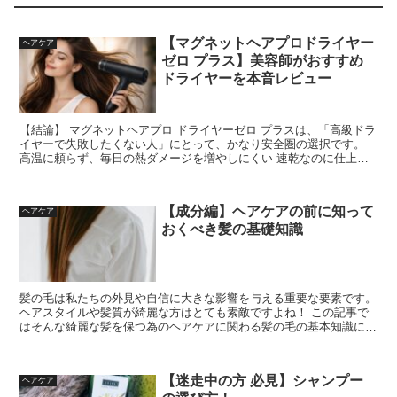
【マグネットヘアプロドライヤー
ヘアケア
ゼロ プラス】美容師がおすすめ
ドライヤーを本音レビュー
【結論】 マグネットヘアプロ ドライヤーゼロ プラスは、「高級ドラ
イヤーで失敗したくない人」にとって、かなり安全圏の選択です。
高温に頼らず、毎日の熱ダメージを増やしにくい 速乾なのに仕上が
りが自然 くせ毛・エイ...
【成分編】ヘアケアの前に知って
ヘアケア
おくべき髪の基礎知識
髪の毛は私たちの外見や自信に大きな影響を与える重要な要素です。
ヘアスタイルや髪質が綺麗な方はとても素敵ですよね！ この記事で
はそんな綺麗な髪を保つ為のヘアケアに関わる髪の毛の基本知識につ
いて詳しく解説していきます。 髪...
【迷走中の方 必見】シャンプー
ヘアケア