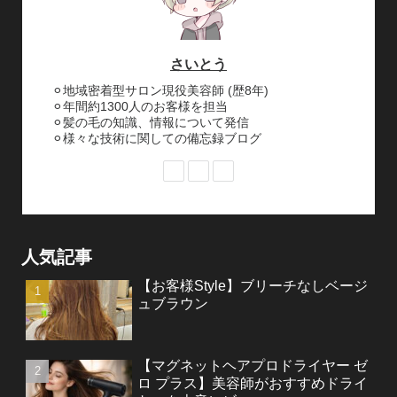
さいとう
⚪︎地域密着型サロン現役美容師 (歴8年)
⚪︎年間約1300人のお客様を担当
⚪︎髪の毛の知識、情報について発信
⚪︎様々な技術に関しての備忘録ブログ
人気記事
【お客様Style】ブリーチなしベージ
ュブラウン
【マグネットヘアプロドライヤー ゼ
ロ プラス】美容師がおすすめドライ